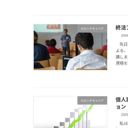
終活
セカンドキャリア
202
先日、
よる、
講しま
資格を
個人
セカンドキャリア
ョン
202
私は、