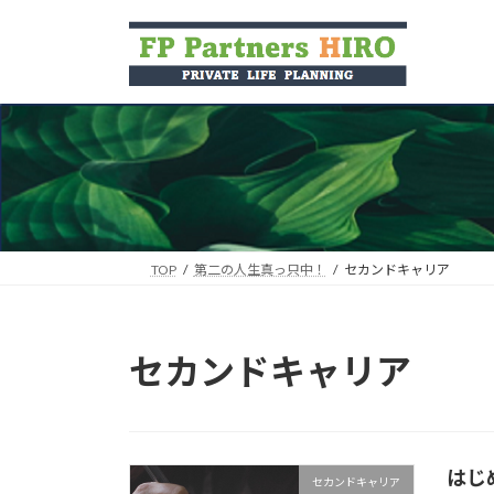
コ
ナ
ン
ビ
テ
ゲ
ン
ー
ツ
シ
へ
ョ
ス
ン
キ
に
ッ
移
プ
動
TOP
第二の人生真っ只中！
セカンドキャリア
セカンドキャリア
はじ
セカンドキャリア