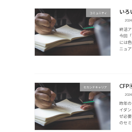
いろ
コミュニティ
202
終活ア
今回「
には色
ニュア
CF
セカンドキャリア
202
昨年の
イダン
ぜ必要
のセミ