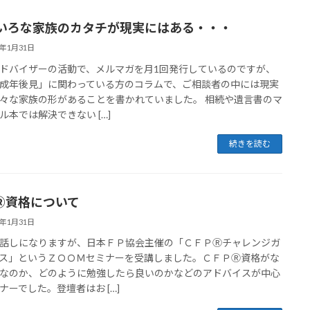
いろな家族のカタチが現実にはある・・・
4年1月31日
ドバイザーの活動で、メルマガを月1回発行しているのですが、
成年後見」に関わっている方のコラムで、ご相談者の中には現実
々な家族の形があることを書かれていました。 相続や遺言書のマ
ル本では解決できない […]
続きを読む
PⓇ資格について
4年1月31日
話しになりますが、日本ＦＰ協会主催の「ＣＦＰⓇチャレンジガ
ス」というＺＯＯＭセミナーを受講しました。ＣＦＰⓇ資格がな
なのか、どのように勉強したら良いのかなどのアドバイスが中心
ナーでした。登壇者はお […]