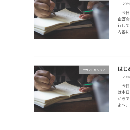
202
今日は
企画会
行して
内容に
はじ
セカンドキャリア
202
今日は
は本日
からで
よ〜」