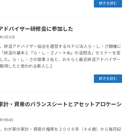
続きを読む
アドバイザー研修会に参加した
4年1月31日
終活アドバイザー協会を運営するＮＰＯ法人ら・し・さ開催に
「終活の基本と『ら・し・さノート®』の活用法」セミナーを受
した。ら・し・さの理事３名と、おそらく最近終活アドバイザー
取得したと思われる新人 […]
続きを読む
家計・資産のバランスシートとアセットアロケーシ
3年9月4日
わが家の家計・資産の推移を２００８年（４６歳）から毎月記