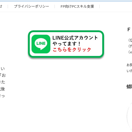
せ
プライバシーポリシー
FP向けPCスキル支援
Ｆ
（
（
（e-
お
てい
い
「お
きた
傾
生後
きっ