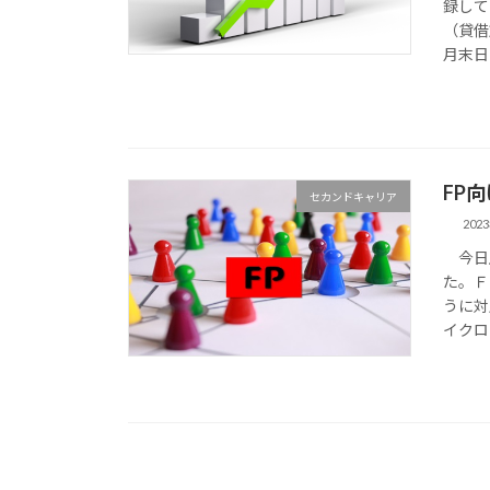
録して
（貸借
月末日
FP
セカンドキャリア
202
今日土
た。Ｆ
うに対
イクロ