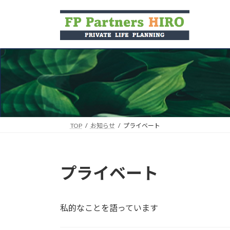
コ
ナ
ン
ビ
テ
ゲ
ン
ー
ツ
シ
へ
ョ
ス
ン
キ
に
ッ
移
プ
動
TOP
お知らせ
プライベート
プライベート
私的なことを語っています