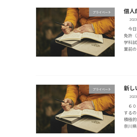
個人
プライベート
202
今日は
免許（
学科試
業前の
新し
プライベート
202
６０歳
するの
積極的
奈川県