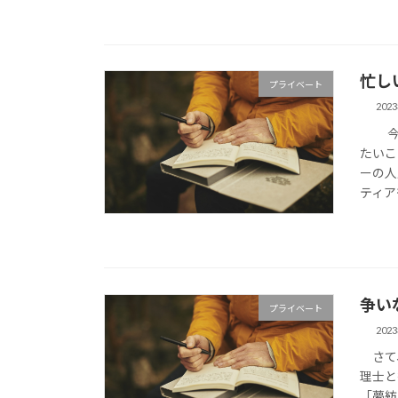
忙し
プライベート
202
今日
たいこ
ーの人
ティア
争い
プライベート
202
さて、
理士と
「夢紡