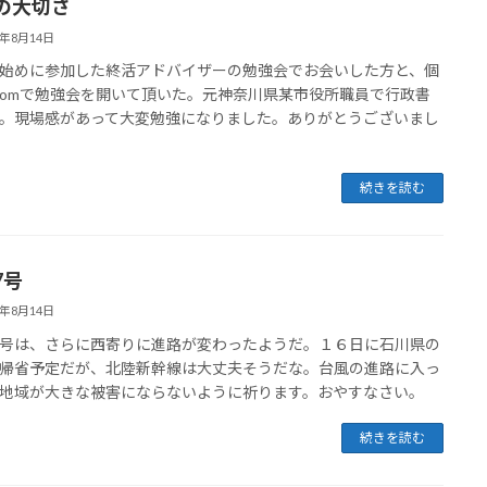
の大切さ
3年8月14日
めに参加した終活アドバイザーの勉強会でお会いした方と、個
oomで勉強会を開いて頂いた。元神奈川県某市役所職員で行政書
。現場感があって大変勉強になりました。ありがとうございまし
続きを読む
7号
3年8月14日
号は、さらに西寄りに進路が変わったようだ。１６日に石川県の
帰省予定だが、北陸新幹線は大丈夫そうだな。台風の進路に入っ
地域が大きな被害にならないように祈ります。おやすなさい。
続きを読む