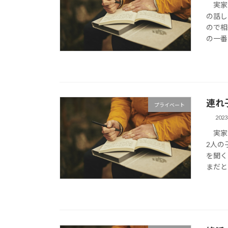
実家に
の話し
ので相
の一番
連れ
プライベート
202
実家に
2人の
を聞く
まだと