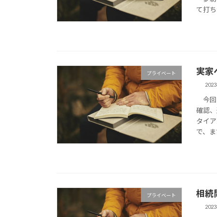
て打ち
実家
プライベート
202
今回の
確認、
タイア
で、ま
相続
プライベート
202