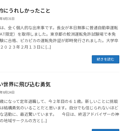
的にうれしかったこと
3年8月31日
、全く個人的な出来事です。長女が本日無事に普通自動車運転
AT限定）を取得しました。東京都の鮫洲運転免許試験場で本免
験に合格、ピカピカの運転免許証が即時発行されました。大学卒
２０２３年２月１３日に […]
続きを読む
い世界に飛び込む勇気
3年8月24日
になって定年退職して、今２年目の６１歳。新しいことに挑戦
は結構勇気のいることだと思います。自分でも信じられないほど
な活動に、最近驚いています。 今日は、終活アドバイザーの神
の地域サークルの方と […]