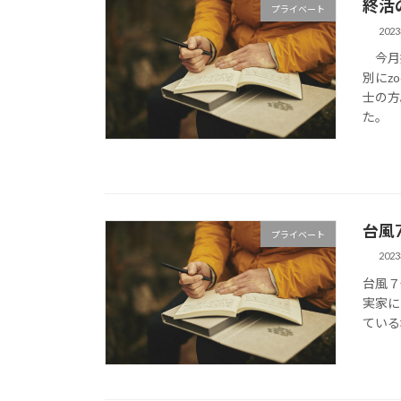
終活
プライベート
202
今月始
別にz
士の方
た。
台風
プライベート
202
台風７
実家に
ている