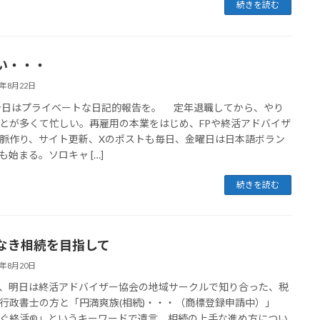
続きを読む
い・・・
3年8月22日
はプライベートな日記的報告を。 定年退職してから、やり
とが多くて忙しい。再雇用の本業をはじめ、FPや終活アドバイザ
脈作り、サイト更新、Xのポストも毎日、金曜日は日本語ボラン
も始まる。ソロキャ […]
続きを読む
なき相続を目指して
3年8月20日
明日は終活アドバイザー協会の地域サークルで知り合った、税
行政書士の方と「円満爽族(相続)・・・（商標登録申請中）」
ぐ終活®」というキーワードで遺言、相続の上手な進め方につい