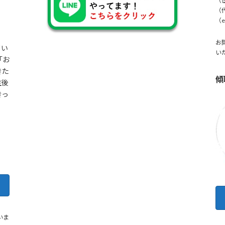
（
（
（e-
お
てい
い
「お
きた
傾
生後
きっ
いま