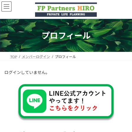
コ
ナ
ン
ビ
テ
ゲ
ン
ー
ツ
シ
へ
ョ
プロフィール
ス
ン
キ
に
ッ
移
プ
動
TOP
メンバーログイン
プロフィール
ログインしていません。